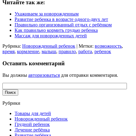
Читайте так же:
Ухаживаем за новорожденным
Развитие ребенка в возрасте одного-двух лет
Правильно организованный отдых с ребёнком
Как правильно кормить грудью ребенка
Массаж для новорожденных детей
Рубрика:
Новорожденный ребенок
| Метки:
возможность
,
время
,
кормление
,
малыш
,
правило
,
работа
,
ребенок
Оставить комментарий
Вы должны
авторизоваться
для отправки комментария.
Рубрики
Товары для детей
Новорожденный ребенок
Грудной ребенок
Лечение ребёнка
Развитие ребёнка