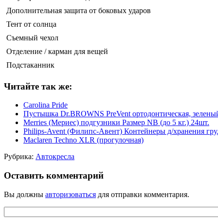
Дополнительная защита от боковых ударов
Тент от солнца
Съемный чехол
Отделение / карман для вещей
Подстаканник
Читайте так же:
Carolina Pride
Пустышка Dr.BROWNS PreVent ортодонтическая, зелены
Merries (Мериес) подгузники Размер NB (до 5 кг.) 24шт.
Philips-Avent (Филипс-Авент) Контейнеры д/хранения гр
Maclaren Techno XLR (прогулочная)
Рубрика:
Автокресла
Оставить комментарий
Вы должны
авторизоваться
для отправки комментария.