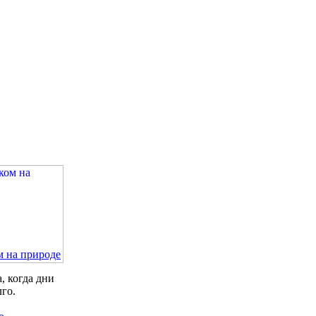
м на природе
, когда дни
лго.