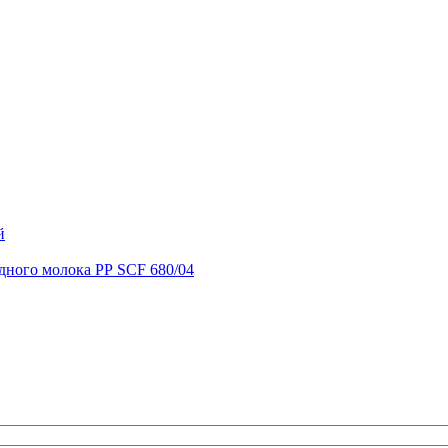
й
удного молока РР SCF 680/04