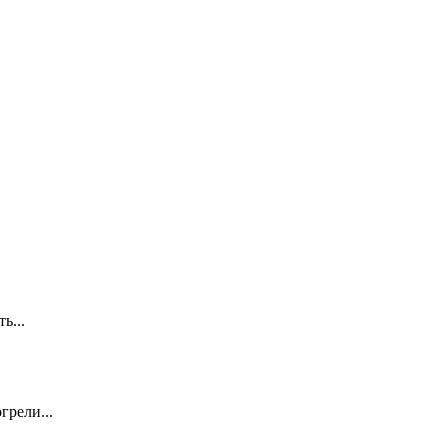
ть...
грели...