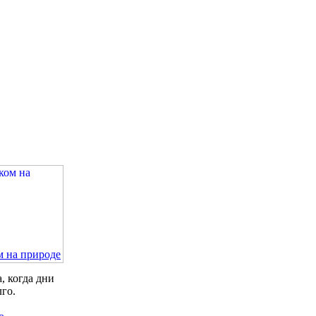
м на природе
, когда дни
лго.