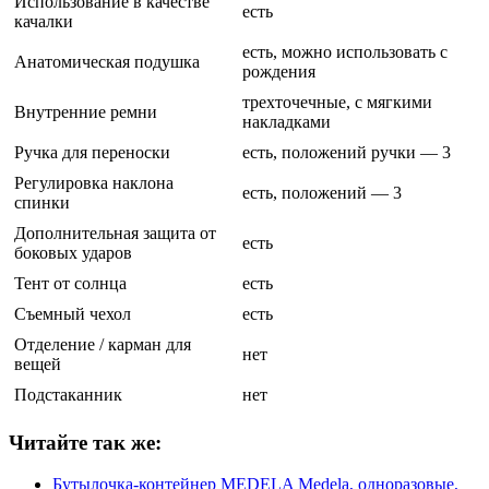
Использование в качестве
есть
качалки
есть, можно использовать с
Анатомическая подушка
рождения
трехточечные, с мягкими
Внутренние ремни
накладками
Ручка для переноски
есть, положений ручки — 3
Регулировка наклона
есть, положений — 3
спинки
Дополнительная защита от
есть
боковых ударов
Тент от солнца
есть
Съемный чехол
есть
Отделение / карман для
нет
вещей
Подстаканник
нет
Читайте так же:
Бутылочка-контейнер MEDELA Medela, одноразовые,