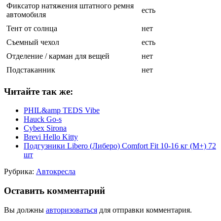
Фиксатор натяжения штатного ремня
есть
автомобиля
Тент от солнца
нет
Съемный чехол
есть
Отделение / карман для вещей
нет
Подстаканник
нет
Читайте так же:
PHIL&amp TEDS Vibe
Hauck Go-s
Cybex Sirona
Brevi Hello Kitty
Подгузники Libero (Либеро) Comfort Fit 10-16 кг (M+) 72
шт
Рубрика:
Автокресла
Оставить комментарий
Вы должны
авторизоваться
для отправки комментария.