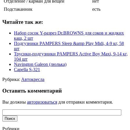
Отделение / карман для вещей
нет
Подстаканник
есть
Читайте так же:
Набор сосок Y-разрез Dr.BROWNS для соков и жидких
каш, 2 шт
Подгузники PAMPERS Sleep &amp Play Midi, 4-9 кг, 58
шт
Трусики-подгузники PAMPERS Active Boy Maxi, 9-14 кг,
104 шт
Navington Galeon (люлька)
Capella S-321
Рубрика:
Автокресла
Оставить комментарий
Вы должны
авторизоваться
для отправки комментария.
Рубрики