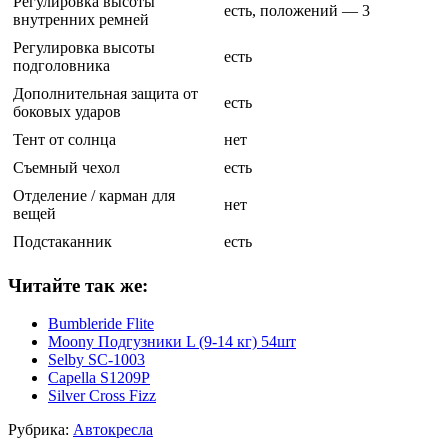
Регулировка высоты
есть, положений — 3
внутренних ремней
Регулировка высоты
есть
подголовника
Дополнительная защита от
есть
боковых ударов
Тент от солнца
нет
Съемный чехол
есть
Отделение / карман для
нет
вещей
Подстаканник
есть
Читайте так же:
Bumbleride Flite
Moony Подгузники L (9-14 кг) 54шт
Selby SC-1003
Capella S1209P
Silver Cross Fizz
Рубрика:
Автокресла