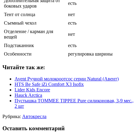
Дополнительная защита от
есть
боковых ударов
Тент от солнца
нет
Съемный чехол
есть
Отделение / карман для
нет
вещей
Подстаканник
есть
Особенности
регулировка ширины
Читайте так же:
Avent Ручной молокооотсос серии Natural (Авент)
HTS Be Safe iZi Comfort X3 Isofix
Lider Kids Encore
Hauck Arctica
Пустышка TOMMEE TIPPEE Pure силиконовая, 3-9 мес.,
2 шт
Рубрика:
Автокресла
Оставить комментарий