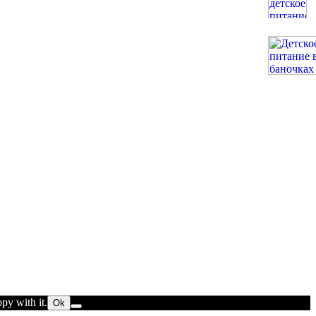
py with it.
Ok