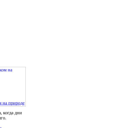
м на природе
, когда дни
лго.