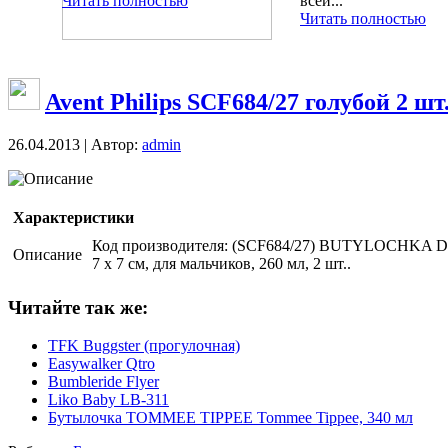
Читать полностью
всей...
Читать полностью
Avent Philips SCF684/27 голубой 2 шт. 
26.04.2013 | Автор:
admin
Описание
Характеристики
Код производителя: (SCF684/27) BUTYLOCHKA DLJ
Описание
7 х 7 см, для мальчиков, 260 мл, 2 шт..
Читайте так же:
TFK Buggster (прогулочная)
Easywalker Qtro
Bumbleride Flyer
Liko Baby LB-311
Бутылочка TOMMEE TIPPEE Tommee Tippee, 340 мл