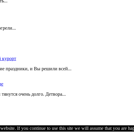
ть...
грели...
 курорт
ие праздники, и Вы решили всей...
де
и тянутся очень долго. Детвора...
ebsite. If you continue to use this site we will assume that you are hap