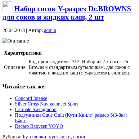
Набор сосок Y-разрез Dr.BROWNS
для соков и жидких каш, 2 шт
26.04.2013 | Автор:
admin
Описание
Характеристики
Код производителя: 312. Набор из 2-х сосок Dr.
Описание
Browns к стандартным бутылочкам, для соков с
мякотью и жидких каш (с Y-разрезом), силикон..
Читайте так же:
Concord Intense
Silver Cross Navigator Jet Sport
Carmate Swingmoon
Подгузники Cutie Quilt (Кути Квилт) размер S(3-8кг)
64шт.
Recaro Babyzen YOYO
Рубрика:
Бутылочки, пустышки, соски