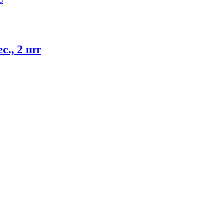
ю
., 2 шт