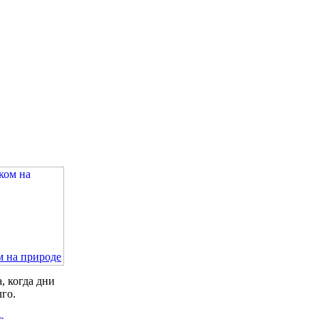
м на природе
, когда дни
лго.