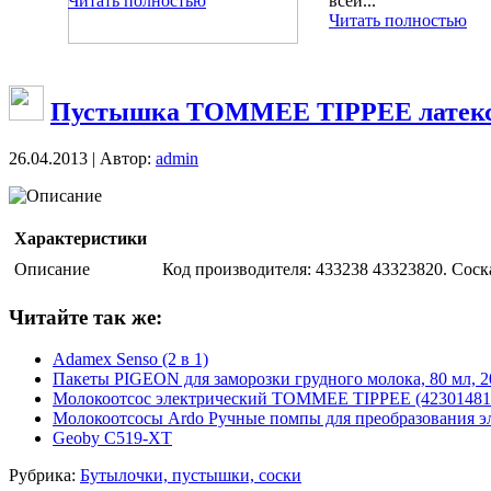
Читать полностью
всей...
Читать полностью
Пустышка TOMMEE TIPPEE латексная
26.04.2013 | Автор:
admin
Описание
Характеристики
Описание
Код производителя: 433238 43323820. Соск
Читайте так же:
Adamex Senso (2 в 1)
Пакеты PIGEON для заморозки грудного молока, 80 мл, 2
Молокоотсос электрический TOMMEE TIPPEE (42301481
Молокоотсосы Ardo Ручные помпы для преобразования эл
Geoby C519-XT
Рубрика:
Бутылочки, пустышки, соски