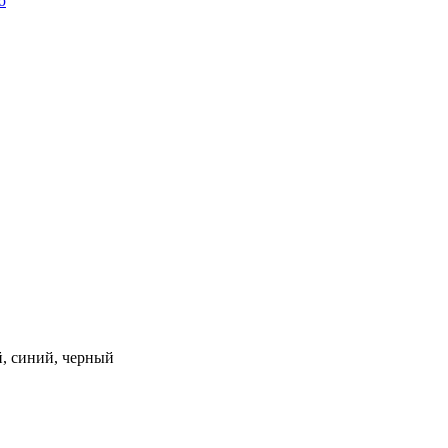
ю
й, синий, черный