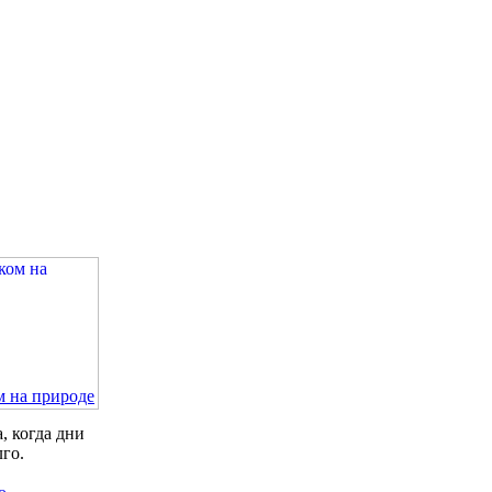
м на природе
, когда дни
лго.