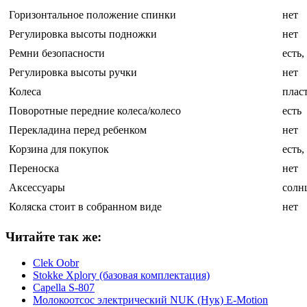
Горизонтальное положение спинки
нет
Регулировка высоты подножки
нет
Ремни безопасности
есть
Регулировка высоты ручки
нет
Колеса
плас
Поворотные передние колеса/колесо
есть
Перекладина перед ребенком
нет
Корзина для покупок
есть,
Переноска
нет
Аксессуары
солн
Коляска стоит в собранном виде
нет
Читайте так же:
Clek Oobr
Stokke Xplory (базовая комплектация)
Capella S-807
Молокоотсос электрический NUK (Нук) E-Motion