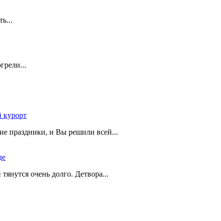
ть...
грели...
 курорт
ие праздники, и Вы решили всей...
де
и тянутся очень долго. Детвора...