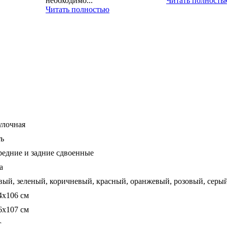
необходимо...
Читать полность
Читать полностью
улочная
ть
ередние и задние сдвоенные
а
вый, зеленый, коричневый, красный, оранжевый, розовый, серы
4x106 см
6x107 см
г