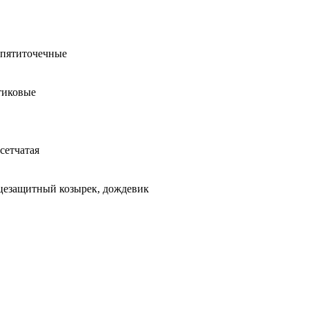
, пятиточечные
тиковые
 сетчатая
цезащитный козырек, дождевик