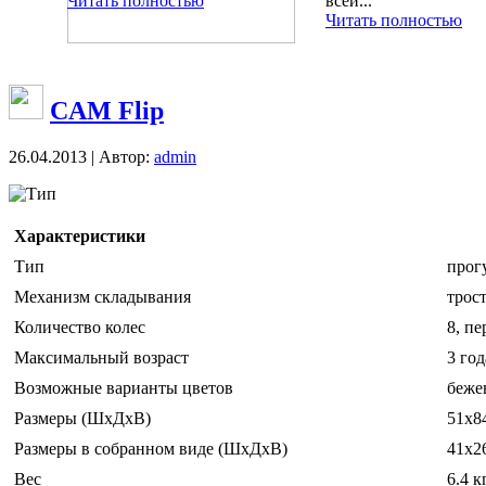
Читать полностью
всей...
Читать полностью
CAM Flip
26.04.2013 | Автор:
admin
Тип
Характеристики
Тип
прог
Механизм складывания
трос
Количество колес
8, п
Максимальный возраст
3 год
Возможные варианты цветов
беже
Размеры (ШxДxВ)
51x8
Размеры в собранном виде (ШxДxВ)
41x2
Вес
6.4 к