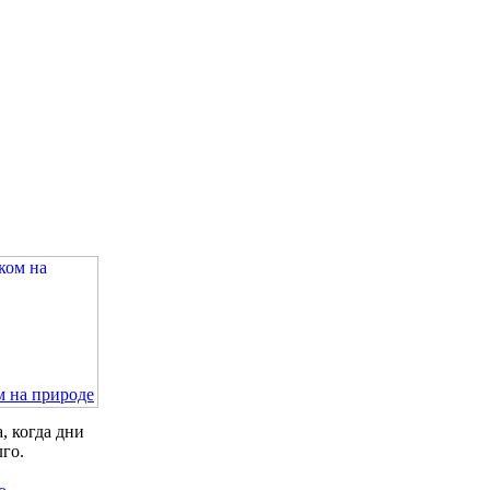
м на природе
, когда дни
лго.