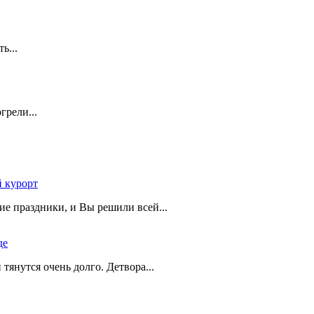
ть...
грели...
 курорт
ие праздники, и Вы решили всей...
де
и тянутся очень долго. Детвора...