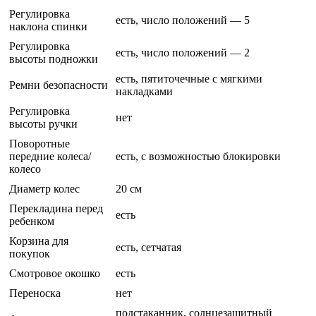
Регулировка
есть, число положений — 5
наклона спинки
Регулировка
есть, число положений — 2
высоты подножки
есть, пятиточечные с мягкими
Ремни безопасности
накладками
Регулировка
нет
высоты ручки
Поворотные
передние колеса/
есть, с возможностью блокировки
колесо
Диаметр колес
20 см
Перекладина перед
есть
ребенком
Корзина для
есть, сетчатая
покупок
Смотровое окошко
есть
Переноска
нет
подстаканник, солнцезащитный