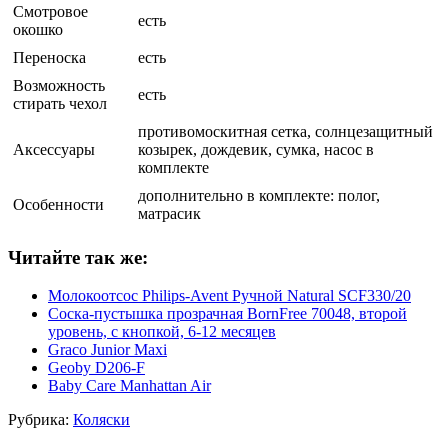
Смотровое
есть
окошко
Переноска
есть
Возможность
есть
стирать чехол
противомоскитная сетка, солнцезащитный
Аксессуары
козырек, дождевик, сумка, насос в
комплекте
дополнительно в комплекте: полог,
Особенности
матрасик
Читайте так же:
Молокоотсос Philips-Avent Ручной Natural SCF330/20
Соска-пустышка прозрачная BornFree 70048, второй
уровень, с кнопкой, 6-12 месяцев
Graco Junior Maxi
Geoby D206-F
Baby Care Manhattan Air
Рубрика:
Коляски