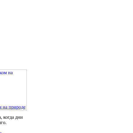
м на природе
, когда дни
лго.