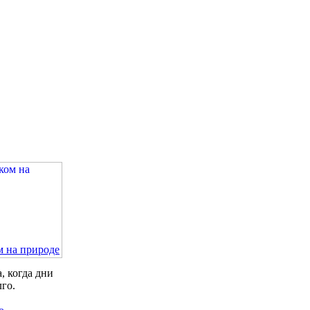
м на природе
, когда дни
лго.