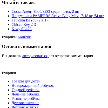
Читайте так же:
Соска Авент 8005/8283 средн поток 2 шт
Подгузники PAMPERS Active Baby Maxi, 7-18 кг, 54 шт
Teutonia BeYou (2 в 1)
Chicco Key 2-3
Kiwy SL123
Рубрика:
Коляски
Оставить комментарий
Вы должны
авторизоваться
для отправки комментария.
Рубрики
Товары для детей
Новорожденный ребенок
Грудной ребенок
Лечение ребёнка
Развитие ребёнка
Детское питание
Детская коляска