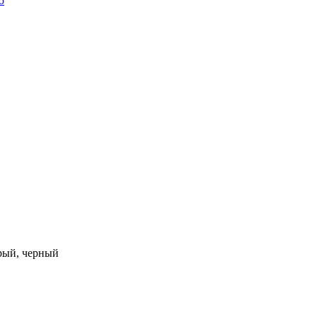
ю
ерый, черный