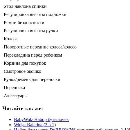
Угол наклона спинки
Регулировка высоты подножки
Ремни безопасности
Регулировка высоты ручки
Колеса
Поворотные передние колеса/колесо
Перекладина перед ребенком
Корзина для покупок
Смотровое окошко
Ручка/ремень для переноски
Переноска
Аксессуары
Читайте так же:
BabyWalz Набор бутылочек
Wiejar Balerina (2 в 1)
Набор бутылочек Dr.BROWNS стандартный, стекло, 2-125