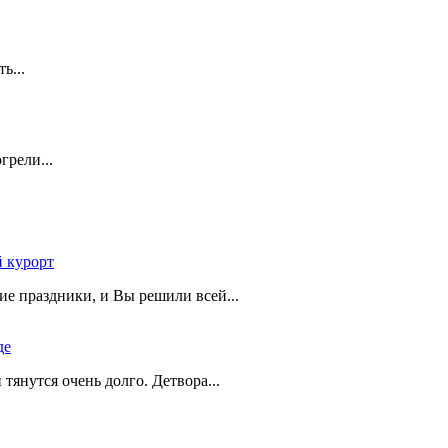
ть...
грели...
 курорт
ие праздники, и Вы решили всей...
де
и тянутся очень долго. Детвора...