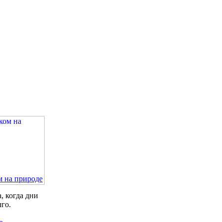
м на природе
, когда дни
лго.