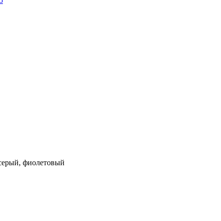
ю
 серый, фиолетовый