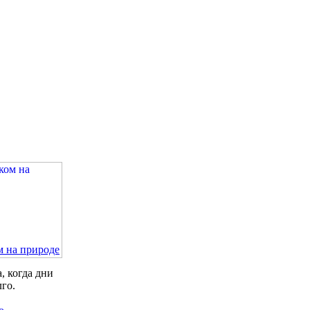
м на природе
, когда дни
лго.