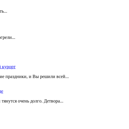
ть...
грели...
 курорт
ие праздники, и Вы решили всей...
де
и тянутся очень долго. Детвора...