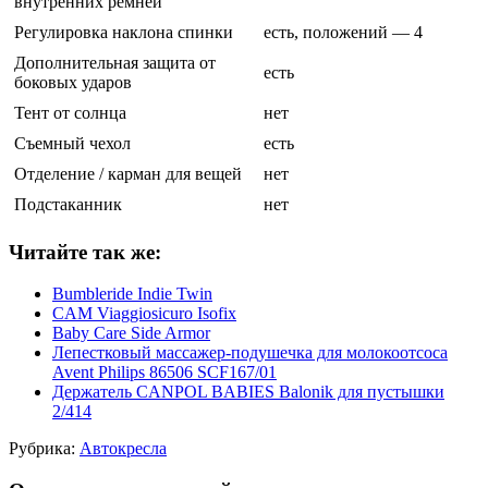
внутренних ремней
Регулировка наклона спинки
есть, положений — 4
Дополнительная защита от
есть
боковых ударов
Тент от солнца
нет
Съемный чехол
есть
Отделение / карман для вещей
нет
Подстаканник
нет
Читайте так же:
Bumbleride Indie Twin
CAM Viaggiosicuro Isofix
Baby Care Side Armor
Лепестковый массажер-подушечка для молокоотсоса
Avent Philips 86506 SCF167/01
Держатель CANPOL BABIES Balonik для пустышки
2/414
Рубрика:
Автокресла