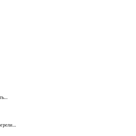
ть...
грели...