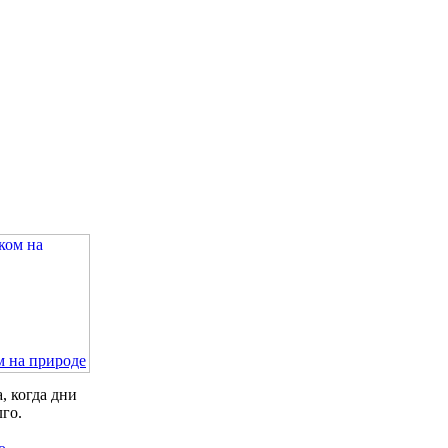
м на природе
, когда дни
лго.