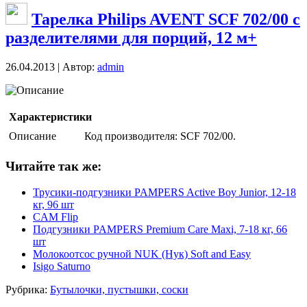
Тарелка Philips AVENT SCF 702/00 с
разделителями для порций, 12 м+
26.04.2013 | Автор:
admin
Описание
Характеристики
Описание
Код производителя: SCF 702/00.
Читайте так же:
Трусики-подгузники PAMPERS Active Boy Junior, 12-18
кг, 96 шт
CAM Flip
Подгузники PAMPERS Premium Care Maxi, 7-18 кг, 66
шт
Молокоотсос ручной NUK (Нук) Soft and Easy
Isigo Saturno
Рубрика:
Бутылочки, пустышки, соски