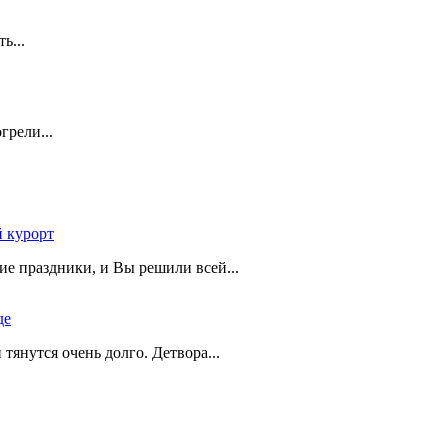
ть...
грели...
 курорт
ие праздники, и Вы решили всей...
де
и тянутся очень долго. Детвора...