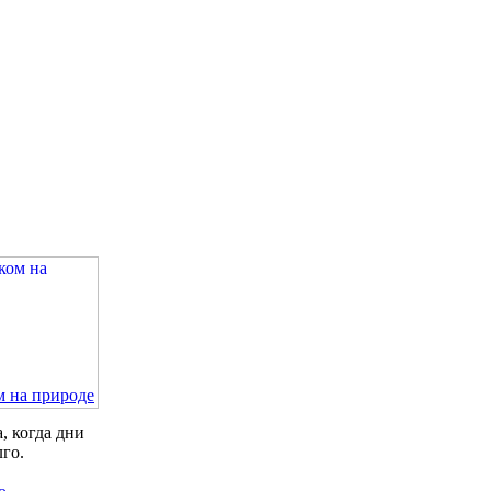
м на природе
, когда дни
лго.