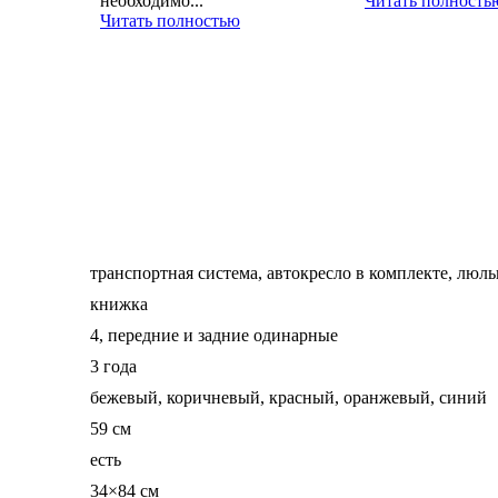
необходимо...
Читать полность
Читать полностью
транспортная система, автокресло в комплекте, люль
книжка
4, передние и задние одинарные
3 года
бежевый, коричневый, красный, оранжевый, синий
59 см
есть
34×84 см