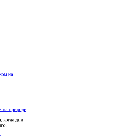
м на природе
, когда дни
лго.