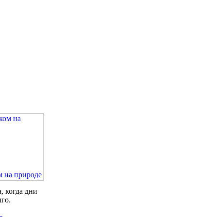
м на природе
, когда дни
лго.