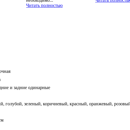
необходимо...
Читать полность
Читать полностью
очная
а
едние и задние одинарные
й, голубой, зеленый, коричневый, красный, оранжевый, розовы
см