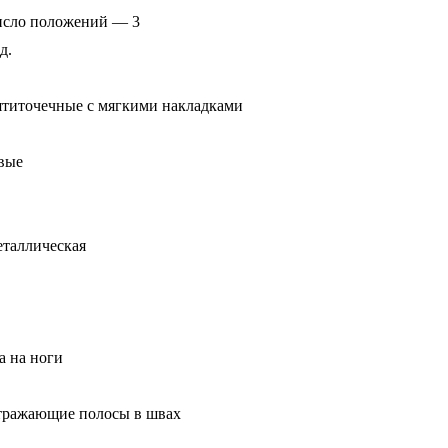
число положений — 3
д.
пятиточечные с мягкими накладками
вые
металлическая
а на ноги
тражающие полосы в швах