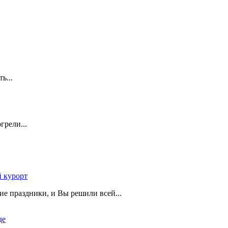
ть...
грели...
 курорт
ие праздники, и Вы решили всей...
де