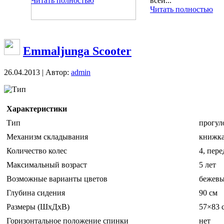
Читать полностью
всей...
Читать полностью
Emmaljunga Scooter
26.04.2013 | Автор:
admin
Тип
Характеристики
Тип
прогул
Механизм складывания
книжк
Количество колес
4, пер
Максимальный возраст
5 лет
Возможные варианты цветов
бежевы
Глубина сидения
90 см
Размеры (ШxДxВ)
57×83 
Горизонтальное положение спинки
нет