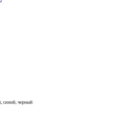
ю
й, синий, черный