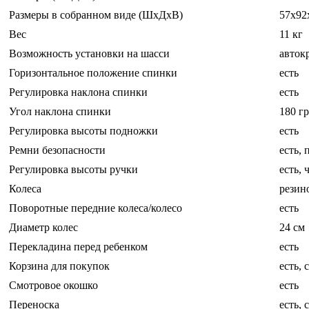
Размеры в собранном виде (ШxДxВ)
57x92
Вес
11 кг
Возможность установки на шасси
авток
Горизонтальное положение спинки
есть
Регулировка наклона спинки
есть
Угол наклона спинки
180 гр
Регулировка высоты подножки
есть
Ремни безопасности
есть,
Регулировка высоты ручки
есть,
Колеса
резин
Поворотные передние колеса/колесо
есть
Диаметр колес
24 см
Перекладина перед ребенком
есть
Корзина для покупок
есть, 
Смотровое окошко
есть
Переноска
есть,