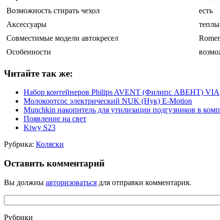
Возможность стирать чехол
есть
Аксессуары
теплы
Совместимые модели автокресел
Romer
Особенности
возмо
Читайте так же:
Набор контейнеров Philips AVENT (Филипс АВЕНТ) VIA
Молокоотсос электрический NUK (Нук) E-Motion
Munchkin накопитель для утилизации подгузников в компл
Появление на свет
Kiwy S23
Рубрика:
Коляски
Оставить комментарий
Вы должны
авторизоваться
для отправки комментария.
Рубрики