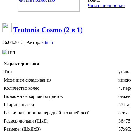
Читать полностью
всей...
Читать полностью
Teutonia Cosmo (2 в 1)
26.04.2013 | Автор:
admin
Тип
Характеристики
Тип
униве
Механизм складывания
книж
Количество колес
4, пе
Возможные варианты цветов
бежев
Ширина шасси
57 см
Различная ширина передней и задней осей
есть
Размер люльки (ШxД)
36×75
Размеры (ШxДxВ)
57x95