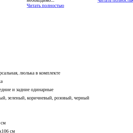
необходимо...
Читать полность
Читать полностью
рсальная, люлька в комплекте
ка
редние и задние одинарные
ый, зеленый, коричневый, розовый, черный
 см
x106 см