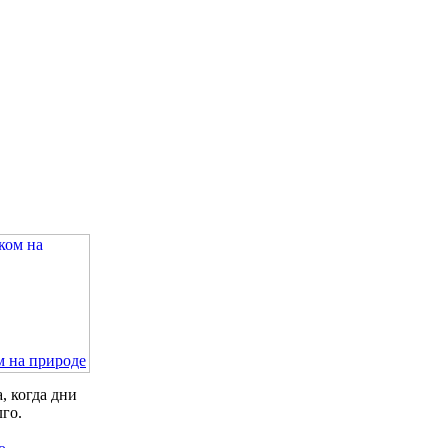
м на природе
, когда дни
лго.