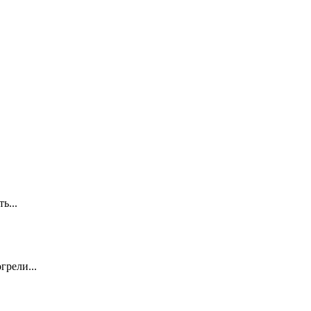
ть...
грели...