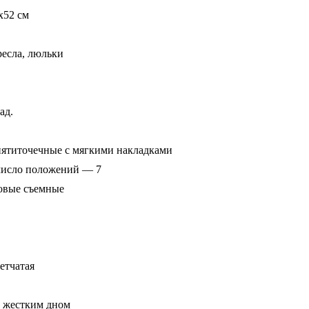
x52 см
ресла, люльки
ад.
 пятиточечные с мягкими накладками
 число положений — 7
овые съемные
сетчатая
 с жестким дном