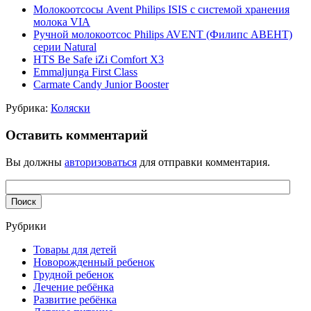
Молокоотсосы Avent Philips ISIS с системой хранения
молока VIA
Ручной молокоотсос Philips AVENT (Филипс АВЕНТ)
серии Natural
HTS Be Safe iZi Comfort X3
Emmaljunga First Class
Carmate Candy Junior Booster
Рубрика:
Коляски
Оставить комментарий
Вы должны
авторизоваться
для отправки комментария.
Рубрики
Товары для детей
Новорожденный ребенок
Грудной ребенок
Лечение ребёнка
Развитие ребёнка